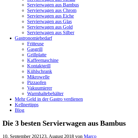
Servierwagen aus Bambus
Servierwagen aus Chrom
Servierwagen aus Eiche
Servierwagen aus Glas
Servierwagen aus Gold
Servierwagen aus Silber
Gastronomiebedarf
Fritteuse
Gasgrill
Grillplatte
Kaffeemaschine
Kontaktgrill
Kühlschrank
Mikrowelle
Pizzaofen
Vakuumierer
Warmhaltebehälter
Mehr Geld in der Gastro verdienen
Kellnertipps
Blog
Die 3 besten Servierwagen aus Bambus
10. September 2021
23. August 2018
von
Marco