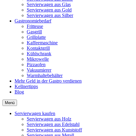
Servierwagen aus Glas
Servierwagen aus Gold
Servierwagen aus Silber
Gastronomiebedarf
Fritteuse
Gasgrill
Grillplatte
Kaffeemaschine
Kontaktgrill
Kühlschrank
Mikrowelle
Pizzaofen
Vakuumierer
Warmhaltebehälter
Mehr Geld in der Gastro verdienen
Kellnertipps
Blog
Menü
Servierwagen kaufen
Servierwagen aus Holz
Servierwagen aus Edelstahl
Servierwagen aus Kunststoff
Servierwagen aus Metall