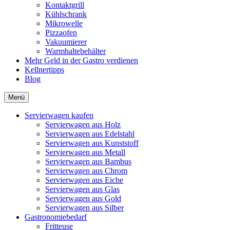
Kontaktgrill
Kühlschrank
Mikrowelle
Pizzaofen
Vakuumierer
Warmhaltebehälter
Mehr Geld in der Gastro verdienen
Kellnertipps
Blog
Menü
Servierwagen kaufen
Servierwagen aus Holz
Servierwagen aus Edelstahl
Servierwagen aus Kunststoff
Servierwagen aus Metall
Servierwagen aus Bambus
Servierwagen aus Chrom
Servierwagen aus Eiche
Servierwagen aus Glas
Servierwagen aus Gold
Servierwagen aus Silber
Gastronomiebedarf
Fritteuse