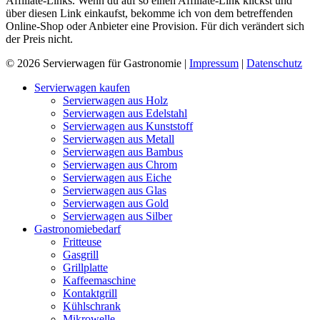
Affiliate-Links. Wenn du auf so einen Affiliate-Link klickst und
über diesen Link einkaufst, bekomme ich von dem betreffenden
Online-Shop oder Anbieter eine Provision. Für dich verändert sich
der Preis nicht.
© 2026 Servierwagen für Gastronomie |
Impressum
|
Datenschutz
Servierwagen kaufen
Servierwagen aus Holz
Servierwagen aus Edelstahl
Servierwagen aus Kunststoff
Servierwagen aus Metall
Servierwagen aus Bambus
Servierwagen aus Chrom
Servierwagen aus Eiche
Servierwagen aus Glas
Servierwagen aus Gold
Servierwagen aus Silber
Gastronomiebedarf
Fritteuse
Gasgrill
Grillplatte
Kaffeemaschine
Kontaktgrill
Kühlschrank
Mikrowelle